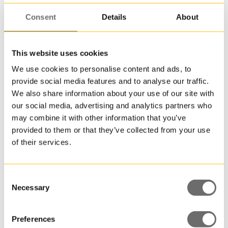
sin
urspru
Consent
Details
About
form.
Till
denna
This website uses cookies
plastfl
finns
We use cookies to personalise content and ads, to
PET-flaska 150 ml | DRESS PET
även
provide social media features and to analyse our traffic.
olika
We also share information about your use of our site with
alterna
our social media, advertising and analytics partners who
för
may combine it with other information that you’ve
kapsyl
provided to them or that they’ve collected from your use
med
of their services.
flip-
top
och
Consent
en
Necessary
Selection
specia
pip
med
Preferences
avtagb