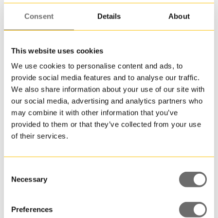
sin
urspru
Consent
Details
About
form.
Till
denna
This website uses cookies
plastfl
finns
We use cookies to personalise content and ads, to
PET-flaska 150 ml | DRESS PET
även
provide social media features and to analyse our traffic.
olika
We also share information about your use of our site with
alterna
our social media, advertising and analytics partners who
för
may combine it with other information that you’ve
kapsyl
provided to them or that they’ve collected from your use
med
of their services.
flip-
top
och
Consent
en
Necessary
Selection
specia
pip
med
Preferences
avtagb