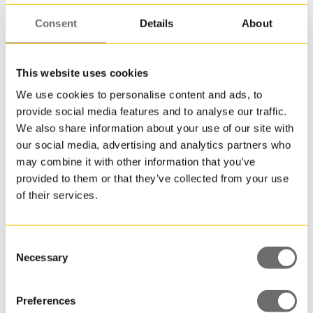
att
få
Consent
Details
About
i
återvu
plast
This website uses cookies
och
We use cookies to personalise content and ads, to
dessu
PET-flaska 250 ml | ADN
provide social media features and to analyse our traffic.
fortfa
We also share information about your use of our site with
är
our social media, advertising and analytics partners who
godkä
för
may combine it with other information that you’ve
livsme
provided to them or that they’ve collected from your use
efter
of their services.
att
den
återvun
Consent
Ett
Necessary
Selection
populä
och
hållbar
Preferences