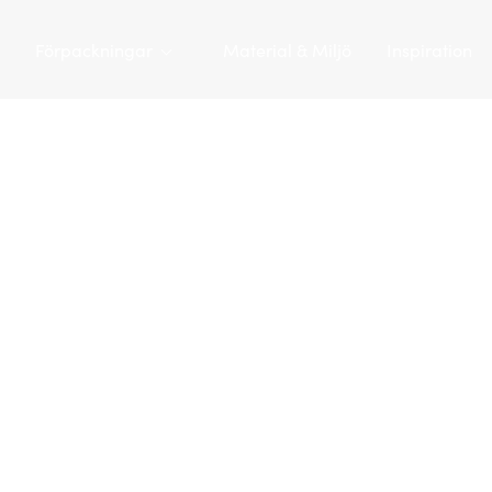
Förpackningar
Material & Miljö
Inspiration
Tarapac
/
Förpackningar
/
Plastflaskor
/
PET-flaska 200 ml 