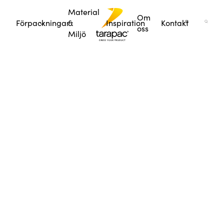
Material
Om
Förpackningar
&
Inspiration
Kontakt
oss
Miljö
Tarapac
/
Inspiration
/
Livsmedel
/
Förpackningar till
rapsolja
Förpackningar
till
rapsolja
Så
förpackar