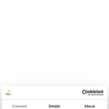
med
2,5 L | JERRY
infärgning,
kanske en
matt finish
eller
liknande.
Låter detta
intressant?
Kika med oss
vad som går
att göra med
den
förpackning
du är
intresserad
av. Tänk dock
på att det
ofta kräver
en större
ordermängd
Consent
Details
About