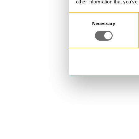
other information that you’ve
Consent
Necessary
Selection
Plasthink 1,3 L | JETO 13
1,300000 L