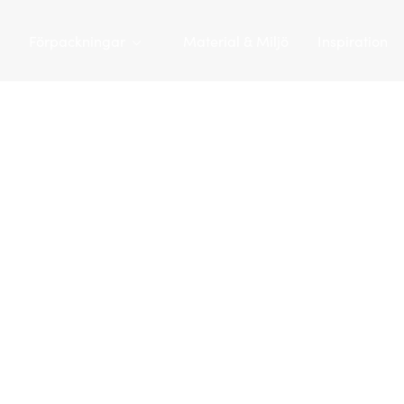
Förpackningar
Material & Miljö
Inspiration
Tarapac
/
Förpackningar
/
Plasthinkar
/
Plasthink 15,9 L | JE