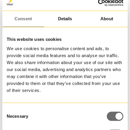
ner
till
en
Consent
Details
About
pall!
JETO
This website uses cookies
13
är
We use cookies to personalise content and ads, to
en
provide social media features and to analyse our traffic.
Plasthink 4,4 L | JETO 45
av
We also share information about your use of our site with
mång
4,400000 L
our social media, advertising and analytics partners who
ovala
may combine it with other information that you’ve
plasth
provided to them or that they’ve collected from your use
som
of their services.
går
att
få
i
Consent
Necessary
återvu
Selection
plast
till