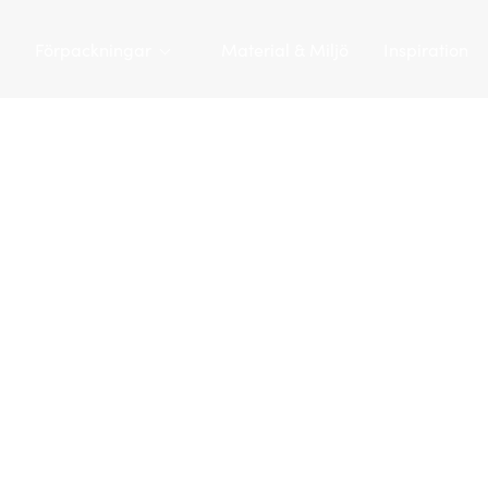
Förpackningar
Material & Miljö
Inspiration
Tarapac
/
Förpackningar
/
Plasthinkar
/
Plasthink 6,2 L | JET