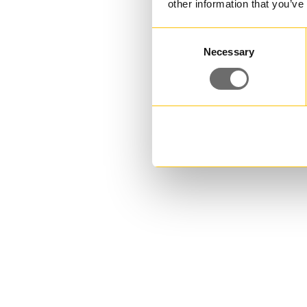
other information that you’ve
Consent
Necessary
Selection
Plasthink 11,6 L | JET 112
11,600000 L