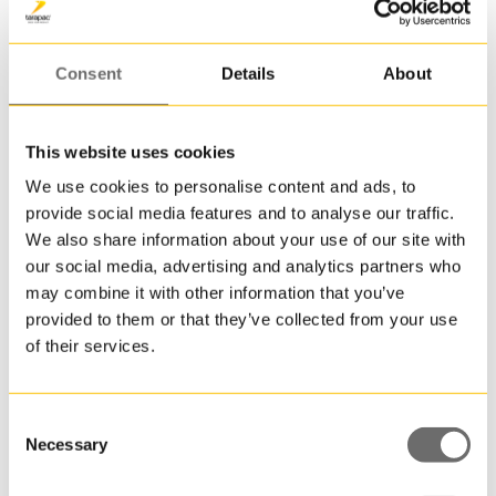
till
en
pall.
Consent
Details
About
JET
107
är
This website uses cookies
en
We use cookies to personalise content and ads, to
av
provide social media features and to analyse our traffic.
Plasthink 13,2 L | JET 125
mång
We also share information about your use of our site with
runda
13,200000 L
our social media, advertising and analytics partners who
plasth
may combine it with other information that you’ve
som
provided to them or that they’ve collected from your use
går
of their services.
att
få
i
återvu
Consent
plast
Necessary
Selection
till
produk