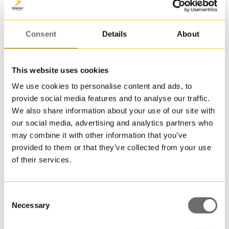
till
en
pall.
Consent
Details
About
JET
53
är
This website uses cookies
en
We use cookies to personalise content and ads, to
av
provide social media features and to analyse our traffic.
Plasthink 11,6 L | JET 112
mång
We also share information about your use of our site with
runda
11,600000 L
our social media, advertising and analytics partners who
plasth
may combine it with other information that you’ve
som
provided to them or that they’ve collected from your use
går
of their services.
att
få
i
återvu
Consent
plast
Necessary
Selection
till
produk