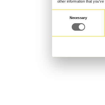
other information that you’ve
Consent
Necessary
Selection
Plasthink 11,6 L | JET 112
11,600000 L