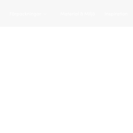
Förpackningar
Material & Miljö
Inspiration
Tarapac
/
Förpackningar
/
Plasthinkar
/
Plasthink 3,3 L | JET