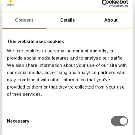
till
en
pall.
Consent
Details
About
JET
300
är
This website uses cookies
en
We use cookies to personalise content and ads, to
av
provide social media features and to analyse our traffic.
Plasthink 11,6 L | JET 112
mång
We also share information about your use of our site with
runda
11,600000 L
our social media, advertising and analytics partners who
plasth
may combine it with other information that you’ve
som
provided to them or that they’ve collected from your use
går
of their services.
att
få
i
återvu
Consent
plast
Necessary
Selection
till
produk