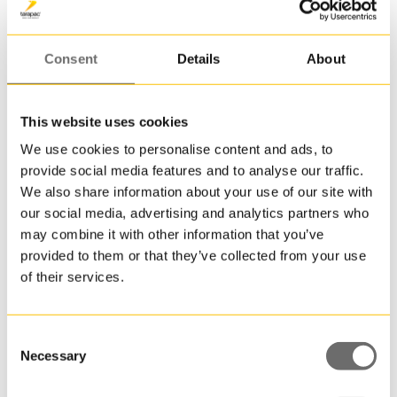
till
en
pall.
Consent
Details
About
JET
25
är
This website uses cookies
en
We use cookies to personalise content and ads, to
av
provide social media features and to analyse our traffic.
Plasthink 11,6 L | JET 112
mång
We also share information about your use of our site with
runda
11,600000 L
our social media, advertising and analytics partners who
plasth
may combine it with other information that you’ve
som
provided to them or that they’ve collected from your use
går
of their services.
att
få
i
återvu
Consent
plast
Necessary
Selection
till
produk