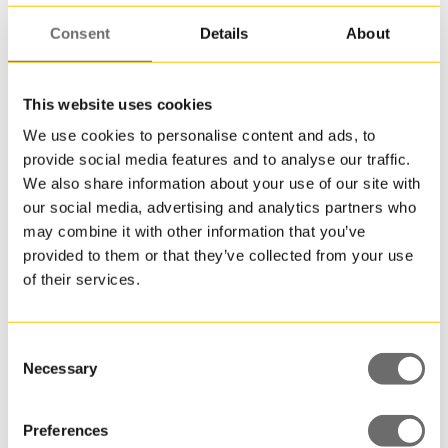
få
i
Consent
Details
About
återvu
plast
och
This website uses cookies
dessu
We use cookies to personalise content and ads, to
fortfa
PET-flaska 250 ml | TAR
provide social media features and to analyse our traffic.
är
We also share information about your use of our site with
godkä
our social media, advertising and analytics partners who
för
livsme
may combine it with other information that you’ve
efter
provided to them or that they’ve collected from your use
att
of their services.
den
återvun
Ett
Consent
populä
Necessary
Selection
och
hållbar
val
Preferences