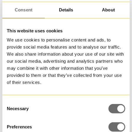
är
att
Consent
Details
About
det
fortfa
går
This website uses cookies
att
We use cookies to personalise content and ads, to
få
PET-flaska 720 ml | SQUEEZE
provide social media features and to analyse our traffic.
som
We also share information about your use of our site with
livsme
our social media, advertising and analytics partners who
materi
may combine it with other information that you’ve
provided to them or that they’ve collected from your use
of their services.
Consent
Necessary
Selection
Preferences