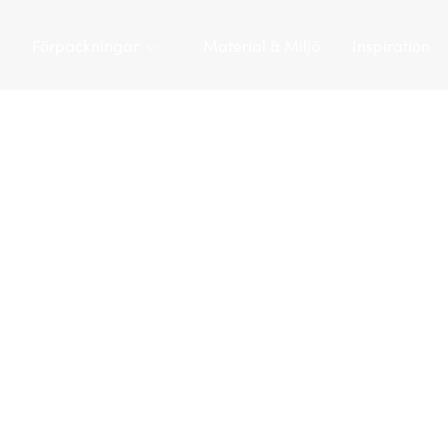
Förpackningar
Material & Miljö
Inspiration
Tarapac
/
Förpackningar
/
Plastflaskor
/
PE-flaska 500 ml |