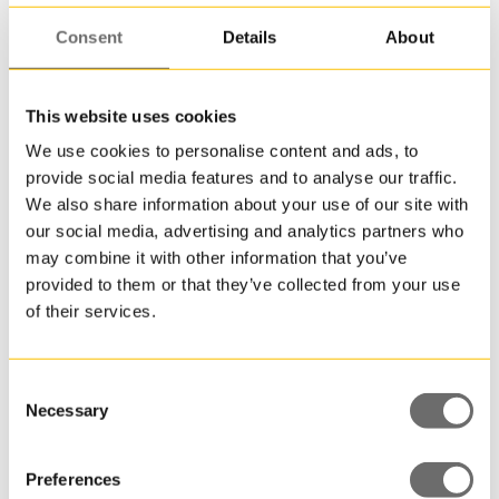
innerb
Consent
Details
About
De
yttre
lagren
tillverk
This website uses cookies
av
We use cookies to personalise content and ads, to
nytt
IBC 1000 L | MX-FDA 1000
provide social media features and to analyse our traffic.
materi
We also share information about your use of our site with
i
our social media, advertising and analytics partners who
form
may combine it with other information that you’ve
av
provided to them or that they’ve collected from your use
HDPE,
vilket
of their services.
säkerst
att
produk
Consent
som
Necessary
Selection
fylls
i
Preferences
IBC-