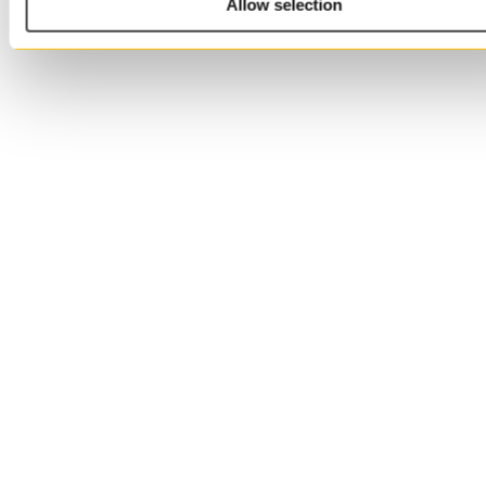
Allow selection
bidra till företagets fortsatta
utveckling och jag ser fram mot att
lära mig massa nytt om såväl
förpackningsindustrin som sälj och
marknadsföring inom B2B företag.
Så håll utkik i Tara Pacs
kommunikationskanaler för att se
vad jag hittar på i höst!
Share