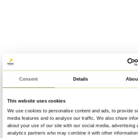
Vem är jag?
Jag är en glad Malmöit som flyttade
till Lund för universitetsstudier för
knappt fyra år sedan. En kreativ
person som också tycker om
projektplanering och ofta styr upp
aktiviteter och mindre projekt med
såväl vänner som på arbetsplatsen.
På min fritid tycker jag både om att
åka ut på fjällvandringar, utveckla
Consent
Details
Abou
mitt nyaste intresse: webbutveckling,
eller bara sitta hemma med en bra
film eller serie och sticka – en hobby
This website uses cookies
jag börjat med under
We use cookies to personalise content and ads, to provide s
distansundervisningen 2020–2021.
media features and to analyse our traffic. We also share info
Men jag drar mig inte heller från att
arbeta hårt och har arbetat vid sidan
about your use of our site with our social media, advertising 
av mina studier sedan
analytics partners who may combine it with other information