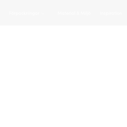
Förpackningar
Material & Miljö
Inspiration
Tarapac
/
Förpackningar
/
Plasthinkar
/
Plasthink 3,56 L | JS