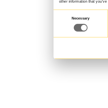
other information that you’ve
Consent
Necessary
Selection
Plasthink 11,7 L | JST 107
11,700000 L