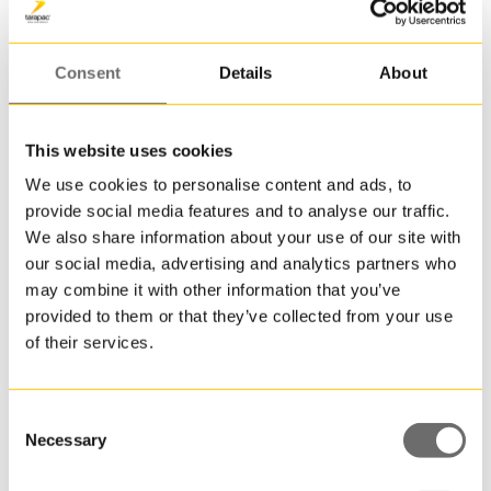
ner
till
en
Consent
Details
About
pall!
JETR
110
This website uses cookies
är
We use cookies to personalise content and ads, to
en
provide social media features and to analyse our traffic.
Plasthink 3,6 L | JETR 35
av
We also share information about your use of our site with
mång
3,600000 L
our social media, advertising and analytics partners who
rektan
may combine it with other information that you’ve
plasth
provided to them or that they’ve collected from your use
som
of their services.
går
att
få
i
Consent
återvu
Necessary
Selection
plast
till