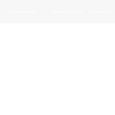
Förpackningar
Material & Miljö
Inspiration
Tarapac
/
Förpackningar
/
Plasthinkar
/
Plasthink 11,9 L | JE