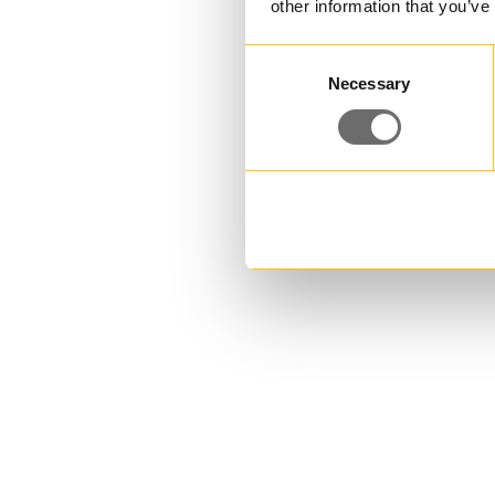
other information that you’ve
Consent
Necessary
Selection
Plasthink 10,7 L | JETQ 105
10,700000 L