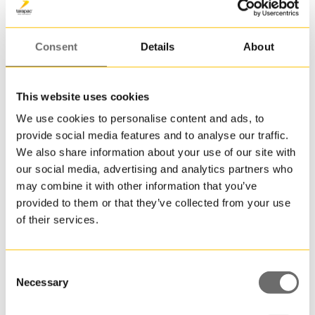
även
att
trycka
Consent
Details
About
ner
till
en
This website uses cookies
pall!
We use cookies to personalise content and ads, to
JETO+
provide social media features and to analyse our traffic.
Plasthink 18,9 L | JETO+ 185
125
We also share information about your use of our site with
är
18,900000 L
our social media, advertising and analytics partners who
en
may combine it with other information that you’ve
av
provided to them or that they’ve collected from your use
mång
of their services.
ovala
plasth
som
går
Consent
att
Necessary
Selection
få
i