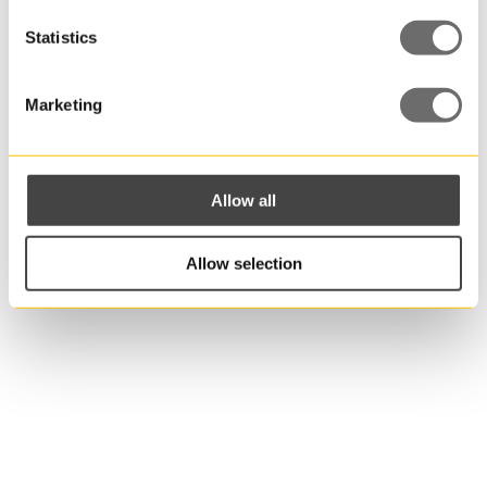
Har du
Statistics
några
frågor?
Marketing
Vi hjälper dig att hitta rätt
Allow all
förpackning till din produkt!
Allow selection
Namn
Epost