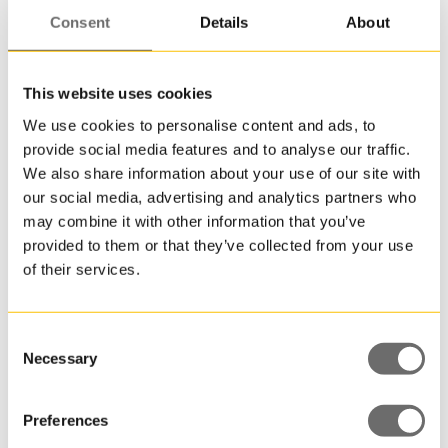
av
Consent
Details
About
en
låsring
som
This website uses cookies
locklös
We use cookies to personalise content and ads, to
Plastfat 60 L | OH
Vill
provide social media features and to analyse our traffic.
du
We also share information about your use of our site with
veta
our social media, advertising and analytics partners who
mer?
may combine it with other information that you’ve
Kontak
provided to them or that they’ve collected from your use
någon
of their services.
av
våra
säljare
Consent
för
Necessary
Selection
mer
inform
om
Preferences
OH.22