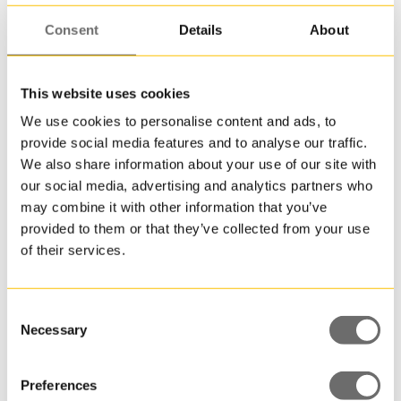
en
reduce
Consent
Details
About
vikt,
vilket
uppnå
This website uses cookies
genom
We use cookies to personalise content and ads, to
minsk
Plastburk 250 ml | JPJ
provide social media features and to analyse our traffic.
materi
We also share information about your use of our site with
vid
tillver
our social media, advertising and analytics partners who
jämför
may combine it with other information that you’ve
med
provided to them or that they’ve collected from your use
traditi
of their services.
plastb
av
samm
Consent
typ.
Necessary
Selection
För
dig
Preferences
som