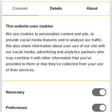
och
lock.
Consent
Details
About
Ett
tryck
gör
This website uses cookies
att
We use cookies to personalise content and ads, to
din
Plastburk 560 ml | JETB 550
provide social media features and to analyse our traffic.
produk
We also share information about your use of our site with
komme
our social media, advertising and analytics partners who
att
sticka
may combine it with other information that you’ve
ut
provided to them or that they’ve collected from your use
på
of their services.
butiksh
Consent
Vill
Necessary
Selection
du
ha
ett
Preferences
grönar