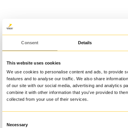
brukes til næringsmidler.
Det stilles høye krav til
kvalitet og sikkerhet for at
emballasjen skal kunne
klassifiseres som godkjent
for næringsmidler.
Emballasjen vår oppfyller
Consent
Details
disse og er godkjent for
næringsmidler. Finn ut
hvilken emballasje
This website uses cookies
kundene våre bruker til
næringsmidler, på den fine
We use cookies to personalise content and ads, to provide s
inspirasjonssiden vår om
features and to analyse our traffic. We also share informatio
plastemballasje for
of our site with our social media, advertising and analytics 
næringsmidler
.
combine it with other information that you’ve provided to them
collected from your use of their services.
Emballasje
Consent
for bygge-
Necessary
Selection