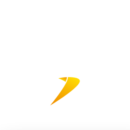
Haluatko
ottaa meihin
yhteyttä?
Autamme sinua löytämään oikean
pakkauksen tuotteellesi!
Nimi
Sähköposti