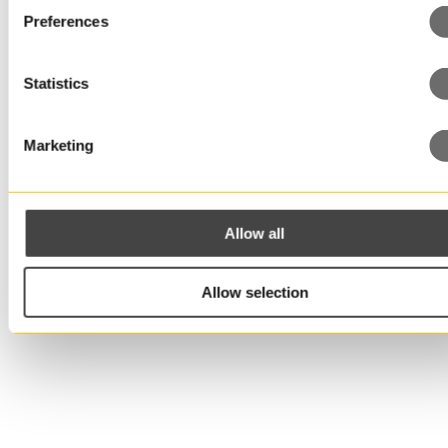
Henkilötietojen käsittely
Preferences
Kyllä, hyväksyn Tara Pacin
ehdon
Statistics
Lue käyttöehtomme täältä
Marketing
Allow all
Allow selection
Elintarviketeollisuus
Kaikkia muovi- ja
peltipakkauksiamme