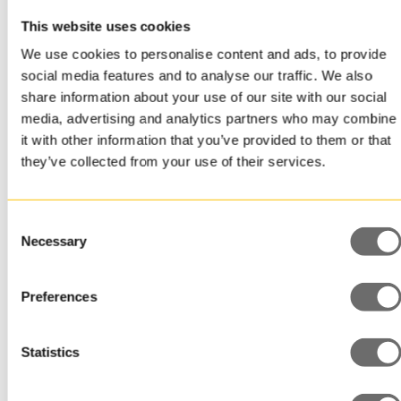
materi
uusio
This website uses cookies
Haluatko
säätäm
We use cookies to personalise content and ads, to provide
social media features and to analyse our traffic. We also
ottaa meihin
share information about your use of our site with our social
Haluat
media, advertising and analytics partners who may combine
yhteyttä?
lisätie
it with other information that you’ve provided to them or that
they’ve collected from your use of their services.
Pyydä
myynti
Autamme sinua löytämään oikean
lisätiet
pakkauksen tuotteellesi!
Consent
GINGER
Necessary
Selection
pullost
Nimi
Preferences
Statistics
Sähköposti