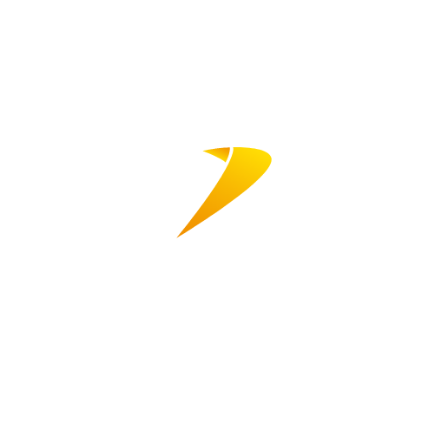
Tavalliset
kierrätysmateriaalista
valmistetut
pakkaukset
Useat
suosituista
pakkauksistamme
on saatavilla
kierrätysmateriaaleista.
Tämän lisäksi
Suorakaiteen
näet
muotoinen
valikoimastamme
muovinen
laajasta