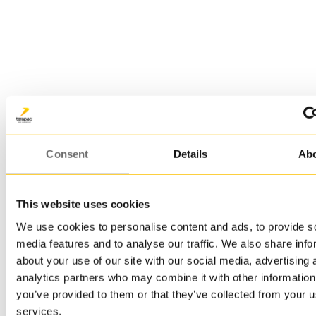
ämpäri
valikoimastamme
mm.
Kierrätysmuovista
kierrätysämpärit,
valmistettuja
pullot ja
kauhojamme
purkit
hyödynnetään
erilaisista
kemian-
kierrätysmateriaaleista.
ja
maaliteollisuudessa
Useat rPET-
ja
tuotteemme
Consent
Details
Ab
tarjoamme
ovat
myös
saatavilla
painovaihtoehtoja
myös
ainutlaatuiseen
This website uses cookies
elintarvikehyväksyttynä
muotoiluun.
muovina ja
We use cookies to personalise content and ads, to provide s
sopivat siksi
media features and to analyse our traffic. We also share info
täydellisesti
about your use of our site with our social media, advertising 
sinulle, joka
analytics partners who may combine it with other information
etsit
you’ve provided to them or that they’ve collected from your us
parempaa
services.