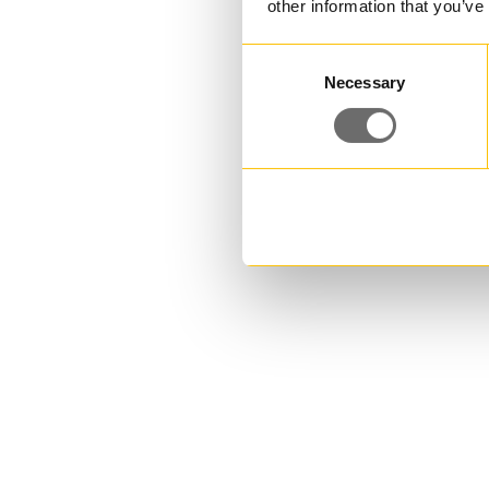
other information that you’ve
Consent
Necessary
Selection
PET-pullo 50 ml | BEL
Halu