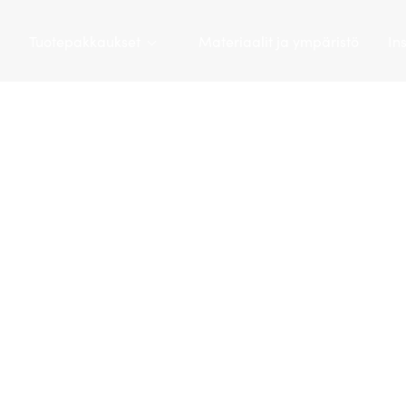
Tuotepakkaukset
Materiaalit ja ympäristö
In
Tarapac
/
Pakkaus
/
Muovipullot
/
PET-pullo 500 ml | BEL