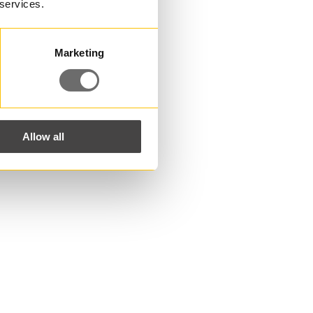
 services.
Marketing
Allow all
yttä?