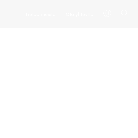
Tietoa meistä
Ota yhteyttä
2200 / jakkara
ätysmateriaalista
 500 ml | BEL
kyvä 500 ml:n muovipullo, joka kuuluu
vista valmistettujen nelikulmaisten
sarjaan. Kaikki BEL-sarjan PET-pullot ovat
 ja suosittuja mehulle tai muille juomille.