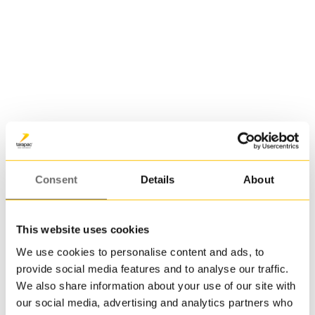
olje
eller
kjemika
Det
er
mulig
å
velge
størrel
IBC-tank 1000 L | MX-FDA 1000
på
åpning
og
Consent
Details
About
tappeve
avheng
av
This website uses cookies
formål.
We use cookies to personalise content and ads, to
Akkura
provide social media features and to analyse our traffic.
denne
We also share information about your use of our site with
IBC-
our social media, advertising and analytics partners who
tanken