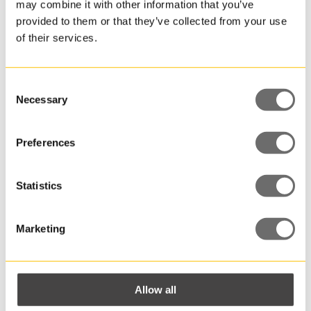
may combine it with other information that you’ve
(MX)
provided to them or that they’ve collected from your use
Har du
er
of their services.
en
allrou
spørsmål?
behold
som
Consent
Necessary
er
Selection
Vi hjelper deg med å finne riktig
tilpass
emballasje til produktet ditt!
for
Preferences
å
funger
Navn
med
Statistics
de
fleste
produk
Marketing
og
E-mail
formål.
Det
er
Allow all
mulig